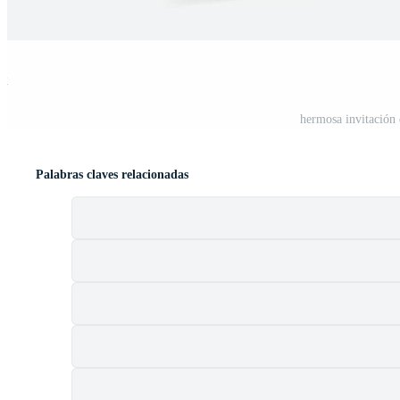
st
hermosa invitación 
Palabras claves relacionadas