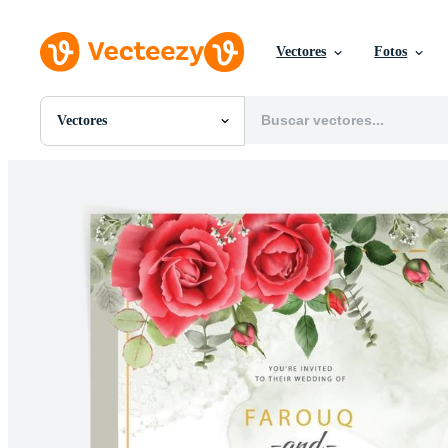
Vectores
Fotos
Vectores
Todas Imágenes
Fotos
PNGs
PSDs
SVGs
Plantillas
Vectores
Videos
Gráficos en Movimiento
Imágenes Editoriales
Eventos Editoriales