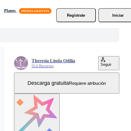
Planes
Regístrate
Iniciar
Theresia Linda Odilia
Seguir
914 Recursos
Descarga gratuita
Requiere atribución