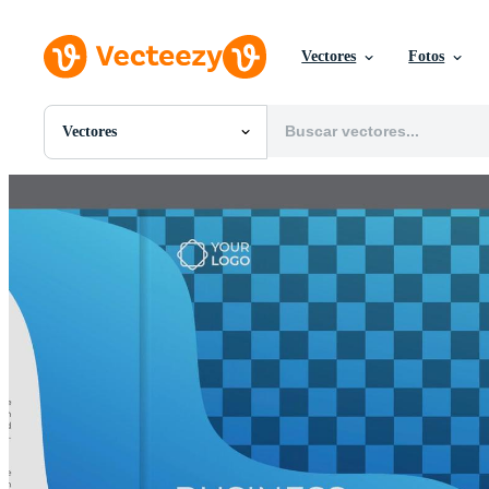
Vectores
Fotos
Vectores
Todas Imágenes
Fotos
PNGs
PSDs
SVGs
Plantillas
Vectores
Videos
Gráficos en Movimiento
Imágenes Editoriales
Eventos Editoriales