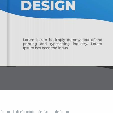
 folleto a4. diseño mínimo de plantilla de folleto