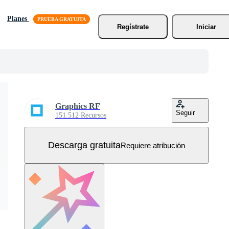
Planes
Regístrate
Iniciar
Graphics RF
Seguir
151.512 Recursos
Descarga gratuita
Requiere atribución