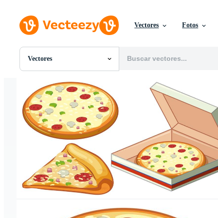
Vectores
Fotos
Vectores
Todas Imágenes
Fotos
PNGs
PSDs
SVGs
Plantillas
Vectores
Videos
Gráficos en Movimiento
Imágenes Editoriales
Eventos Editoriales