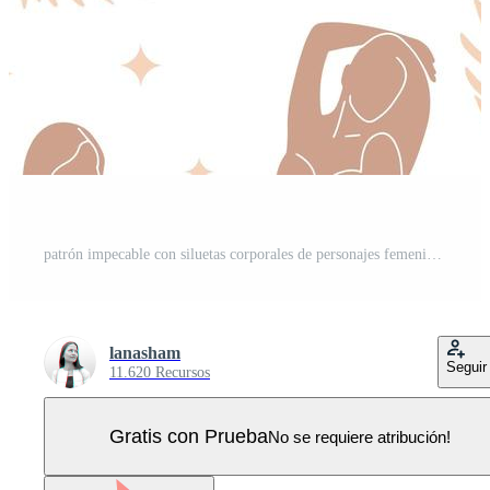
patrón impecable con siluetas corporales de personajes femeninos, eclipse místico de luna oculta con hojas de palma. fondo celestial de arte plano aislado sobre fondo blanco. ilustración vectorial dibujada a mano. Vector Pro
lanasham
Seguir
11.620 Recursos
Gratis con Prueba
No se requiere atribución!