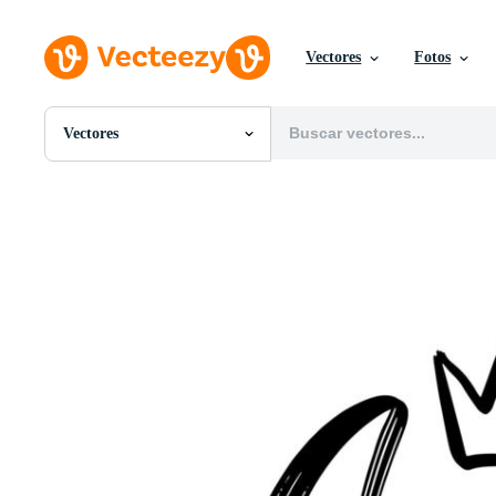
Vectores
Fotos
Vectores
Todas Imágenes
Fotos
PNGs
PSDs
SVGs
Plantillas
Vectores
Videos
Gráficos en Movimiento
Imágenes Editoriales
Eventos Editoriales