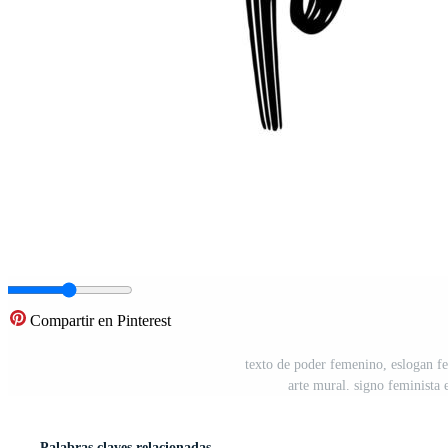
Compartir en Pinterest
texto de poder femenino, eslogan fem
arte mural. signo feminista 
Palabras claves relacionadas