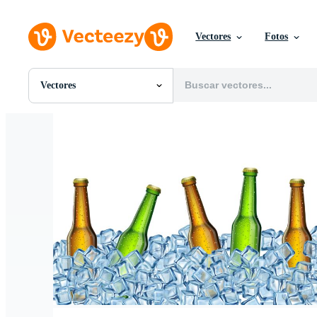
Vectores
Fotos
Vectores
Todas Imágenes
Fotos
PNGs
PSDs
SVGs
Plantillas
Vectores
Videos
Gráficos en Movimiento
Imágenes Editoriales
Eventos Editoriales