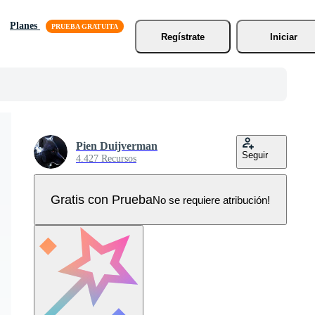
Planes
Regístrate
Iniciar
Pien Duijverman
Seguir
4.427 Recursos
Gratis con Prueba
No se requiere atribución!