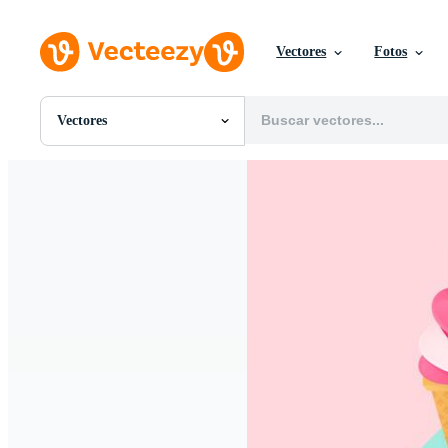
Vectores
Fotos
Vectores
Todas Imágenes
Fotos
PNGs
PSDs
SVGs
Plantillas
Vectores
Videos
Gráficos en Movimiento
Imágenes Editoriales
Eventos Editoriales