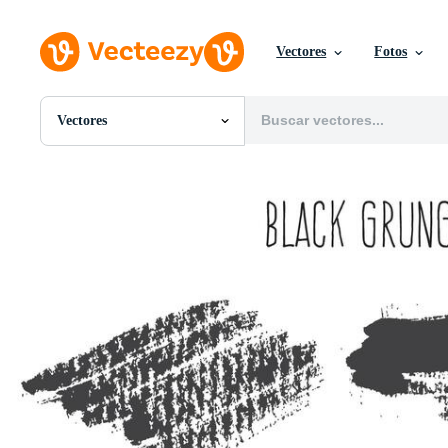
Vectores
Fotos
Vectores
Todas Imágenes
Fotos
PNGs
PSDs
SVGs
Plantillas
Vectores
Videos
Gráficos en Movimiento
Imágenes Editoriales
Eventos Editoriales