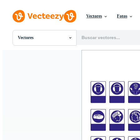
Vectores
Fotos
Vectores
Todas Imágenes
Fotos
PNGs
PSDs
SVGs
Plantillas
Vectores
Videos
Gráficos en Movimiento
Imágenes Editoriales
Eventos Editoriales