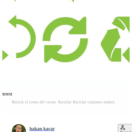
nterest
Recicle el icono del vector. Reciclar Reciclar conjunto símbolo ilustración - Vector Vector Pro
hakan kaçar