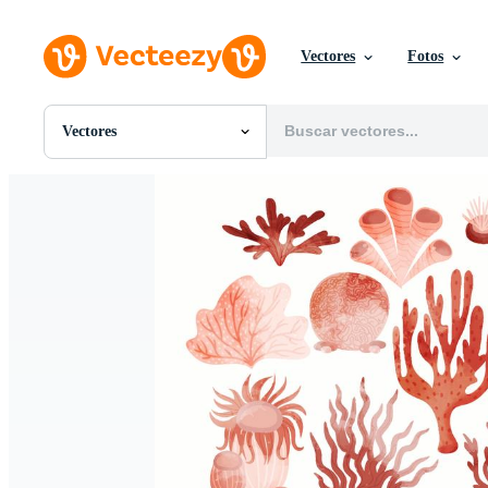
Vectores
Fotos
Vectores
Todas Imágenes
Fotos
PNGs
PSDs
SVGs
Plantillas
Vectores
Videos
Gráficos en Movimiento
Imágenes Editoriales
Eventos Editoriales