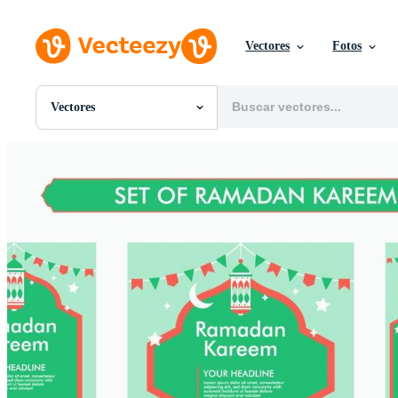
Vectores
Fotos
Vectores
Todas Imágenes
Fotos
PNGs
PSDs
SVGs
Plantillas
Vectores
Videos
Gráficos en Movimiento
Imágenes Editoriales
Eventos Editoriales