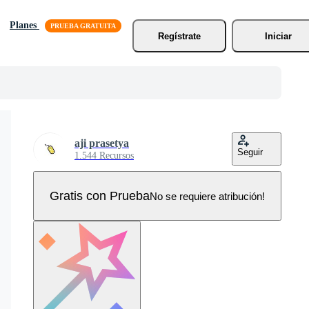
Planes
Regístrate
Iniciar
aji prasetya
Seguir
1.544 Recursos
Gratis con Prueba
No se requiere atribución!