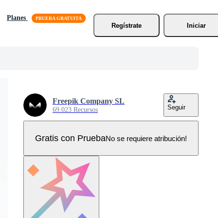
Planes
Regístrate
Iniciar
Freepik Company SL
Seguir
69.023 Recursos
Gratis con Prueba
No se requiere atribución!