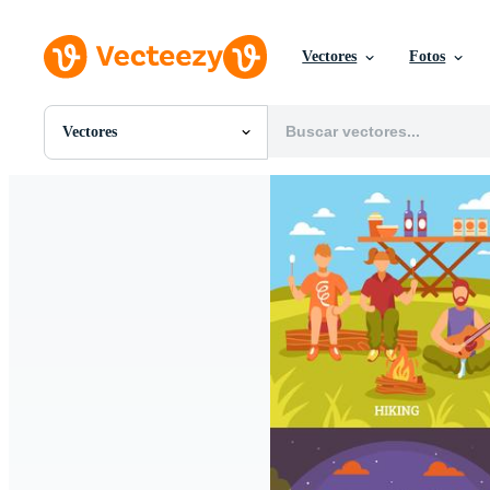
Vectores
Fotos
Vectores
Todas Imágenes
Fotos
PNGs
PSDs
SVGs
Plantillas
Vectores
Videos
Gráficos en Movimiento
Imágenes Editoriales
Eventos Editoriales