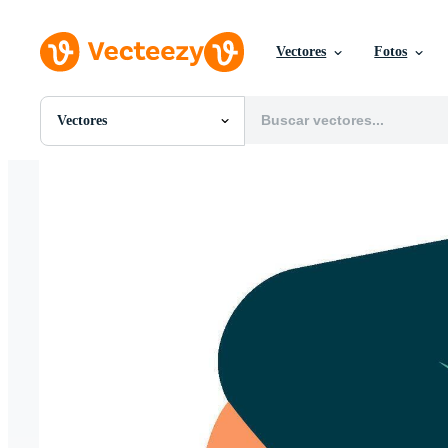
Vectores
Fotos
Vectores
Todas Imágenes
Fotos
PNGs
PSDs
SVGs
Plantillas
Vectores
Videos
Gráficos en Movimiento
Imágenes Editoriales
Eventos Editoriales