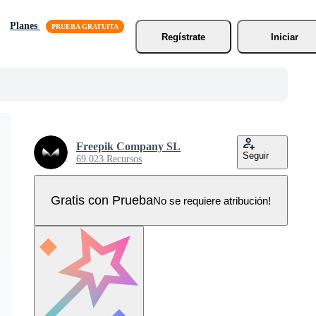
Planes
Regístrate
Iniciar
Freepik Company SL
Seguir
69.023 Recursos
Gratis con Prueba
No se requiere atribución!