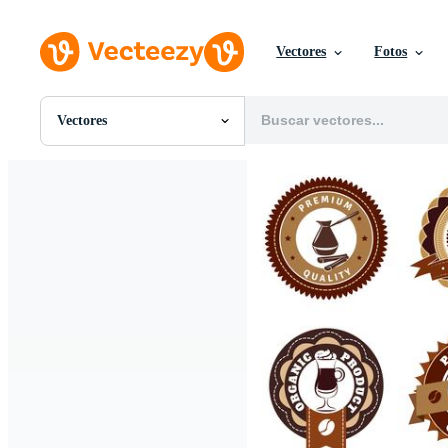
Vectores
Fotos
Vectores
Todas Imágenes
Fotos
PNGs
PSDs
SVGs
Plantillas
Vectores
Videos
Gráficos en Movimiento
Imágenes Editoriales
Eventos Editoriales