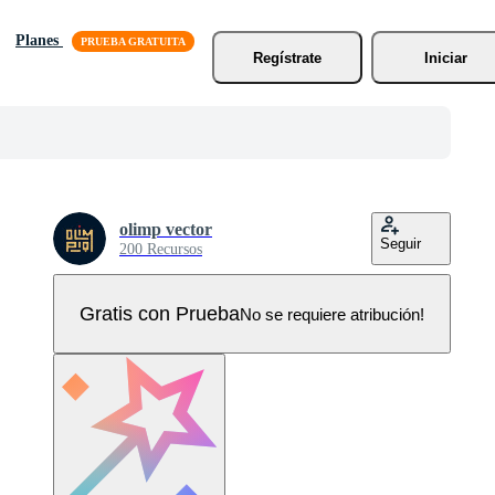
Planes
Regístrate
Iniciar
olimp vector
Seguir
200 Recursos
Gratis con Prueba
No se requiere atribución!