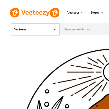
Vectores
Fotos
Vectores
Todas Imágenes
Fotos
PNGs
PSDs
SVGs
Plantillas
Vectores
Videos
Gráficos en Movimiento
Imágenes Editoriales
Eventos Editoriales