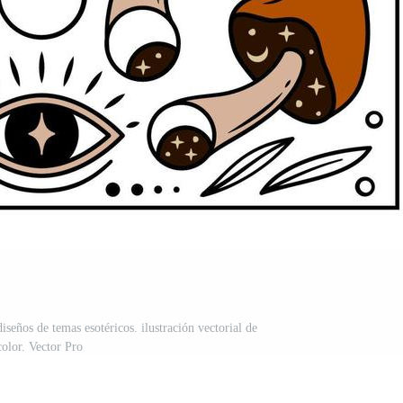
diseños de temas esotéricos. ilustración vectorial de
color. Vector Pro