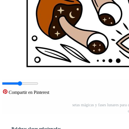
Compartir en Pinterest
setas mágicas y fases lunares para 
Palabras claves relacionadas