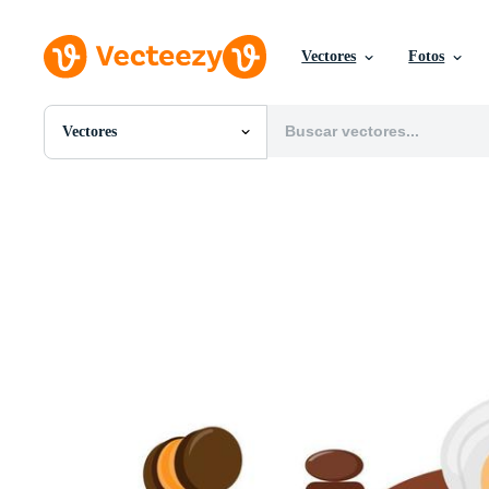
Vectores
Fotos
Vectores
Todas Imágenes
Fotos
PNGs
PSDs
SVGs
Plantillas
Vectores
Videos
Gráficos en Movimiento
Imágenes Editoriales
Eventos Editoriales