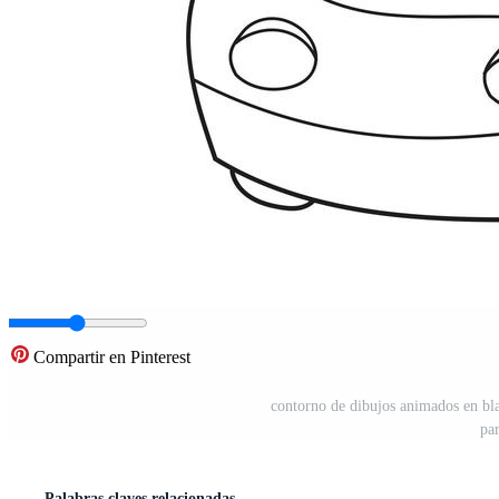
Compartir en Pinterest
contorno de dibujos animados en bla
pa
Palabras claves relacionadas