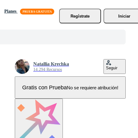
Planes
Regístrate
Iniciar
Natallia Krechka
Seguir
14.294 Recursos
Gratis con Prueba
No se requiere atribución!