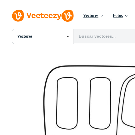
Vectores
Fotos
Vectores
Todas Imágenes
Fotos
PNGs
PSDs
SVGs
Plantillas
Vectores
Videos
Gráficos en Movimiento
Imágenes Editoriales
Eventos Editoriales