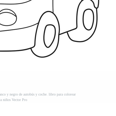
nco y negro de autobús y coche. libro para colorear
ra niños Vector Pro