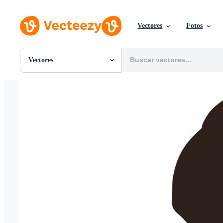
Vectores
Fotos
Vectores
Todas Imágenes
Fotos
PNGs
PSDs
SVGs
Plantillas
Vectores
Videos
Gráficos en Movimiento
Imágenes Editoriales
Eventos Editoriales