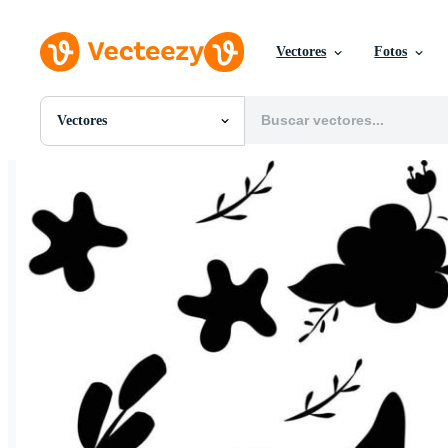
Vectores
Fotos
Vectores
Todas Imágenes
Fotos
PNGs
PSDs
SVGs
Plantillas
Vectores
Videos
Gráficos en Movimiento
Imágenes Editoriales
Eventos Editoriales