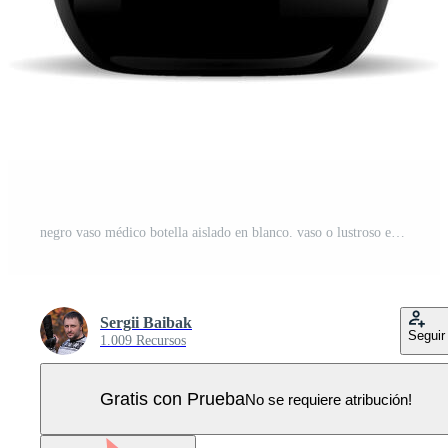
negro vaso médico botella aislado en blanco. vaso o lustroso el plastico envase para diferente cosmético o médico productos 3d realista frasco Bosquejo diseño. Vector Pro
Sergii Baibak
Seguir
1.009 Recursos
Gratis con Prueba
No se requiere atribución!