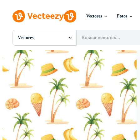
Vectores
Fotos
Vectores
Todas Imágenes
Fotos
PNGs
PSDs
SVGs
Plantillas
Vectores
Videos
Gráficos en Movimiento
Imágenes Editoriales
Eventos Editoriales