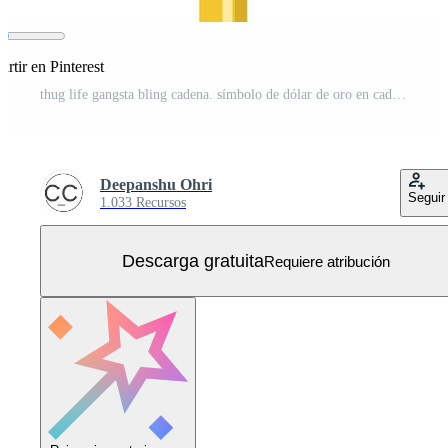
rtir en Pinterest
thug life gangsta bling cadena. símbolo de dólar de oro en cadena de oro collar de estilo hip hop rap de vector. dinero americano y ilustración de lujo financiero aislado vector plano. Vector Gratis
Deepanshu Ohri
Seguir
1.033 Recursos
Descarga gratuita
Requiere atribución