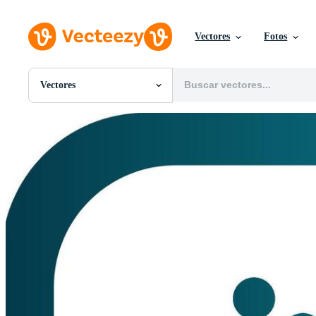
Vectores
Fotos
Vectores
Todas Imágenes
Fotos
PNGs
PSDs
SVGs
Plantillas
Vectores
Videos
Gráficos en Movimiento
Imágenes Editoriales
Eventos Editoriales