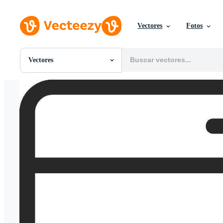
Vectores
Fotos
Vectores
Todas Imágenes
Fotos
PNGs
PSDs
SVGs
Plantillas
Vectores
Videos
Gráficos en Movimiento
Imágenes Editoriales
Eventos Editoriales