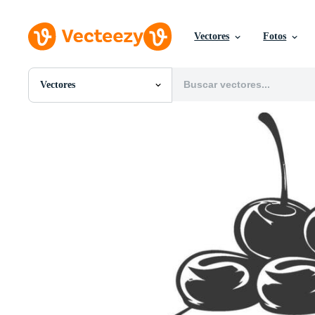
Vectores
Fotos
Vectores
Todas Imágenes
Fotos
PNGs
PSDs
SVGs
Plantillas
Vectores
Videos
Gráficos en Movimiento
Imágenes Editoriales
Eventos Editoriales