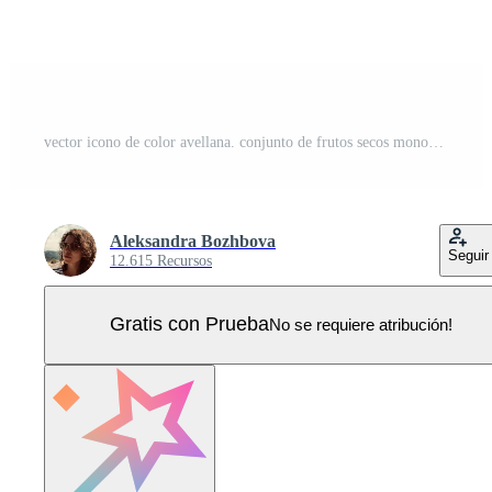
vector icono de color avellana. conjunto de frutos secos monocromos aislados. Ilustración de dibujo de líneas de alimentos en estilo de dibujos animados o doodle aislado sobre fondo blanco. Vector Pro
Aleksandra Bozhbova
Seguir
12.615 Recursos
Gratis con Prueba
No se requiere atribución!