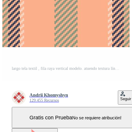
largo tela textil , fila raya vertical modelo. atuendo textura líneas sin costura antecedentes en naranja y pastel colores. Vector Pro
Andrii Khomyshyn
Seguir
129.455 Recursos
Gratis con Prueba
No se requiere atribución!