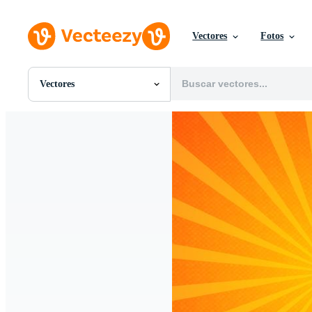
Vectores
Fotos
Vectores
Todas Imágenes
Fotos
PNGs
PSDs
SVGs
Plantillas
Vectores
Videos
Gráficos en Movimiento
Imágenes Editoriales
Eventos Editoriales