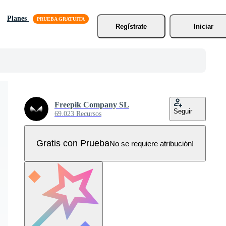
Planes
Regístrate
Iniciar
Freepik Company SL
Seguir
69.023 Recursos
Gratis con Prueba
No se requiere atribución!