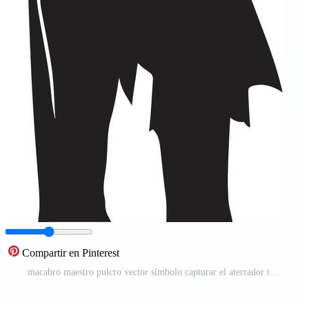
Compartir en Pinterest
macabro maestro pulcro vector símbolo capturar el aterrador terror de un zombi en negro Siniestro corpóreo icónico negro logo diseño significando el horror de un de miedo antiguo zombi Vector Pro