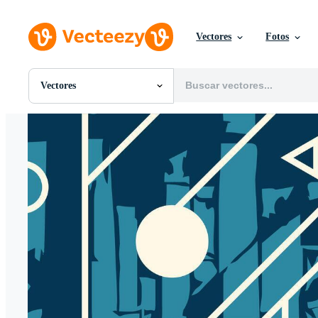
Vectores
Fotos
Vectores
Todas Imágenes
Fotos
PNGs
PSDs
SVGs
Plantillas
Vectores
Videos
Gráficos en Movimiento
Imágenes Editoriales
Eventos Editoriales