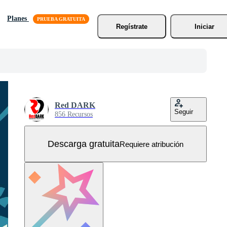
Planes
Regístrate
Iniciar
Red DARK
Seguir
856 Recursos
Descarga gratuita
Requiere atribución