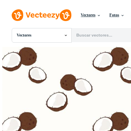
Vectores
Fotos
Vectores
Todas Imágenes
Fotos
PNGs
PSDs
SVGs
Plantillas
Vectores
Videos
Gráficos en Movimiento
Imágenes Editoriales
Eventos Editoriales