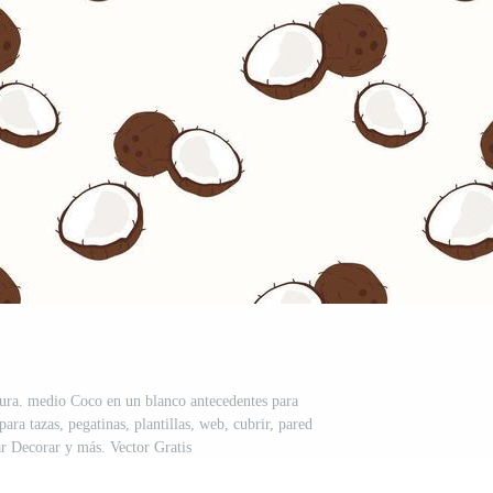
ura. medio Coco en un blanco antecedentes para
para tazas, pegatinas, plantillas, web, cubrir, pared
ar Decorar y más. Vector Gratis