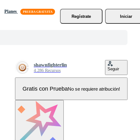
Planes
Regístrate
Iniciar
shawnfighterlin
Seguir
4.286 Recursos
Gratis con Prueba
No se requiere atribución!