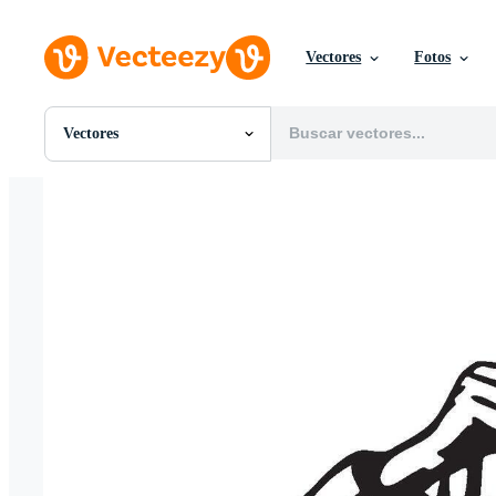
Vectores
Fotos
Vectores
Todas Imágenes
Fotos
PNGs
PSDs
SVGs
Plantillas
Vectores
Videos
Gráficos en Movimiento
Imágenes Editoriales
Eventos Editoriales