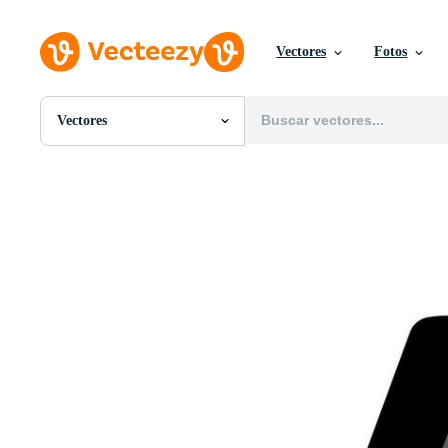
Vectores
Fotos
Vectores
Todas Imágenes
Fotos
PNGs
PSDs
SVGs
Plantillas
Vectores
Videos
Gráficos en Movimiento
Imágenes Editoriales
Eventos Editoriales