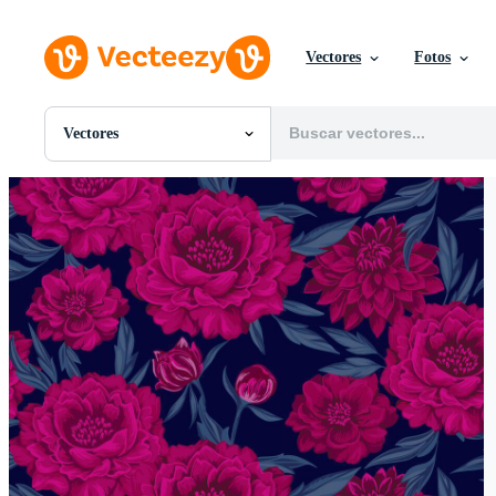
Vectores
Fotos
Vectores
Todas Imágenes
Fotos
PNGs
PSDs
SVGs
Plantillas
Vectores
Videos
Gráficos en Movimiento
Imágenes Editoriales
Eventos Editoriales