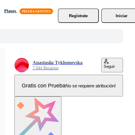
Planes
Regístrate
Iniciar
Anastasiia Tykhonovska
Seguir
7.044 Recursos
Gratis con Prueba
No se requiere atribución!