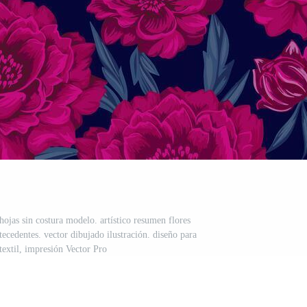
hojas sin costura modelo. artístico resumen flores
tecedentes. vector dibujado ilustración. diseño para
textil, impresión Vector Pro