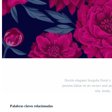
florido elegante borgoña floral y 
peonías dalias en un oscuro azul an
tela, moda, 
Palabras claves relacionadas