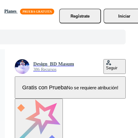
Planes
Regístrate
Iniciar
Design_BD Masum
Seguir
386 Recursos
Gratis con Prueba
No se requiere atribución!