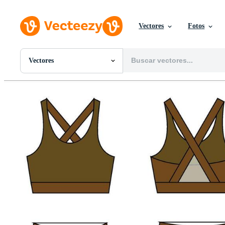
Vectores
Fotos
Vectores
Todas Imágenes
Fotos
PNGs
PSDs
SVGs
Plantillas
Vectores
Videos
Gráficos en Movimiento
Imágenes Editoriales
Eventos Editoriales