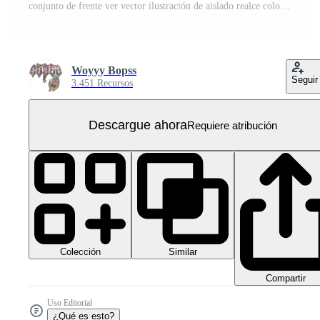
conjunto de frente ver vector ilustración de aislado realce color coche en negro fondo, vehículo en un plano dibujos animados estilo.
Woyyy Bopss
Seguir
3.451 Recursos
Descargue ahora
Requiere atribución
Colección
Similar
Compartir
Uso Editorial
¿Qué es esto?