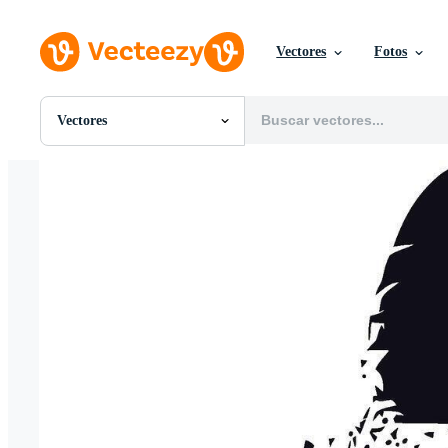
Vectores
Fotos
Vectores
Todas Imágenes
Fotos
PNGs
PSDs
SVGs
Plantillas
Vectores
Videos
Gráficos en Movimiento
Imágenes Editoriales
Eventos Editoriales