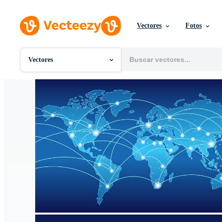
Vectores
Fotos
Vectores
Todas Imágenes
Fotos
PNGs
PSDs
SVGs
Plantillas
Vectores
Videos
Gráficos en Movimiento
Imágenes Editoriales
Eventos Editoriales