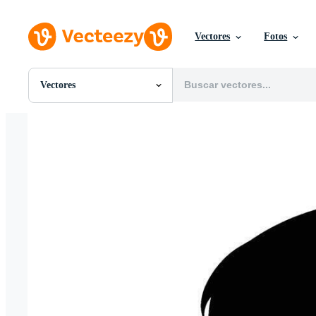
Vectores
Fotos
Vectores
Todas Imágenes
Fotos
PNGs
PSDs
SVGs
Plantillas
Vectores
Videos
Gráficos en Movimiento
Imágenes Editoriales
Eventos Editoriales