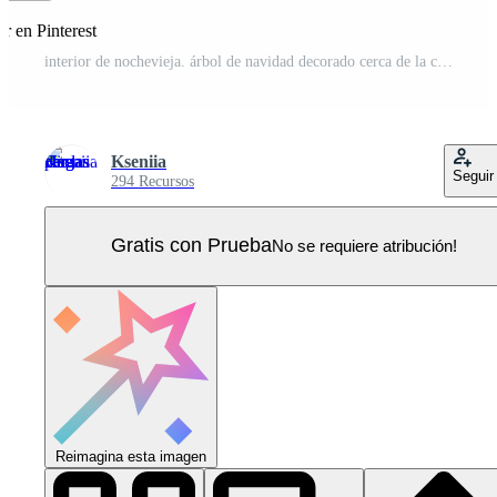
r en Pinterest
interior de nochevieja. árbol de navidad decorado cerca de la chimenea. ilustración vectorial Vector Pro
Kseniia
Seguir
294 Recursos
Gratis con Prueba
No se requiere atribución!
Reimagina esta imagen