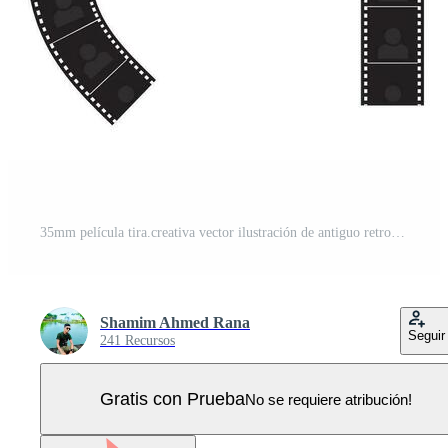
35mm película tira.creativa vector ilustración de antiguo retro película tira marco conjunto aislado en transparente antecedentes. Arte diseño carrete cine tira de película modelo. Vector Pro
Shamim Ahmed Rana
Seguir
241 Recursos
Gratis con Prueba
No se requiere atribución!