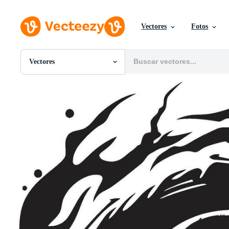
Vectores
Fotos
Vectores
Todas Imágenes
Fotos
PNGs
PSDs
SVGs
Plantillas
Vectores
Videos
Gráficos en Movimiento
Imágenes Editoriales
Eventos Editoriales