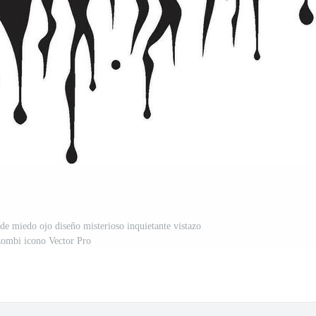
de miedo ojo diseño misterioso inquietante vistazo
zombi icono Vector Pro