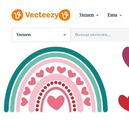
Vectores
Fotos
Vectores
Todas Imágenes
Fotos
PNGs
PSDs
SVGs
Plantillas
Vectores
Videos
Gráficos en Movimiento
Imágenes Editoriales
Eventos Editoriales