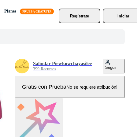
Planes
Regístrate
Iniciar
Salindar Piewkowchayasilee
Seguir
399 Recursos
Gratis con Prueba
No se requiere atribución!