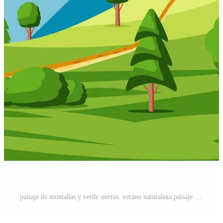
paisaje de montañas y verde sierras. verano naturaleza paisaje con rocas, bosque, césped, sol, cielo y nubes nacional parque o naturaleza reservar. vector ilustración en plano estilo Vector Pro