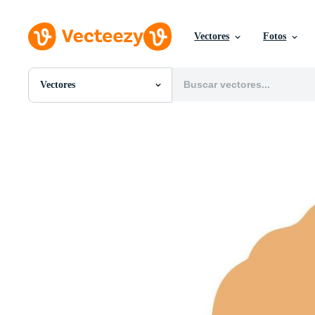
Vectores
Fotos
Vectores
Todas Imágenes
Fotos
PNGs
PSDs
SVGs
Plantillas
Vectores
Videos
Gráficos en Movimiento
Imágenes Editoriales
Eventos Editoriales