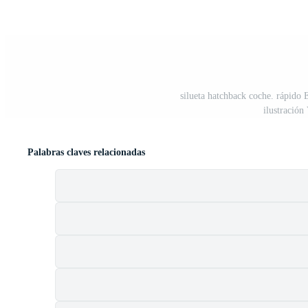
silueta hatchback coche. rápido 
ilustración
Palabras claves relacionadas