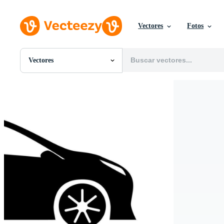
Vectores
Fotos
Vectores
Todas Imágenes
Fotos
PNGs
PSDs
SVGs
Plantillas
Vectores
Videos
Gráficos en Movimiento
Imágenes Editoriales
Eventos Editoriales