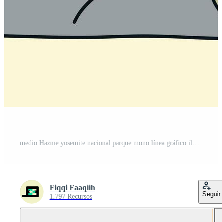
medio Hazme yosemite nacional parque mono línea gráfico ilustración vector para camiseta, insignia, parche diseño Pro Vector y Pro SVG
Fiqqi Faaqiih
Seguir
1.797 Recursos