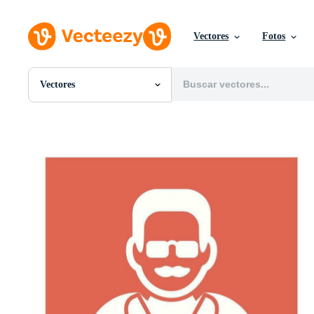
Vectores
Fotos
Vectores
Todas Imágenes
Fotos
PNGs
PSDs
SVGs
Plantillas
Vectores
Videos
Gráficos en Movimiento
Imágenes Editoriales
Eventos Editoriales