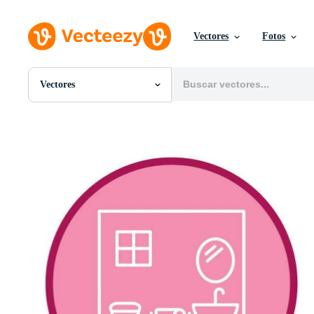
Vectores
Fotos
Vectores
Todas Imágenes
Fotos
PNGs
PSDs
SVGs
Plantillas
Vectores
Videos
Gráficos en Movimiento
Imágenes Editoriales
Eventos Editoriales